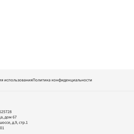
ия использования
Политика конфиденциальности
625728
а, дом 67
ссе, д.9, стр.1
-01