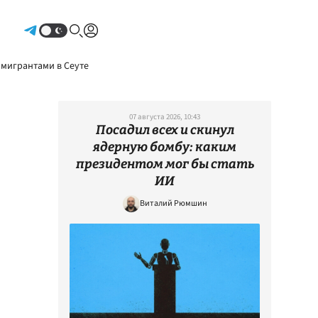
Авторизоваться
 мигрантами в Сеуте
07 августа 2026, 10:43
Посадил всех и скинул
ядерную бомбу: каким
президентом мог бы стать
ИИ
Виталий Рюмшин