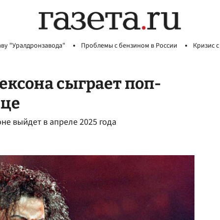
аву "Уралдронзавода"
Проблемы с бензином в России
Кризис с
ксона сыграет поп-
вце
е выйдет в апреле 2025 года