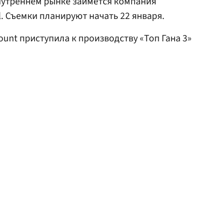
нутреннем рынке займется компания
al. Съемки планируют начать 22 января.
ount приступила к производству «Топ Гана 3»