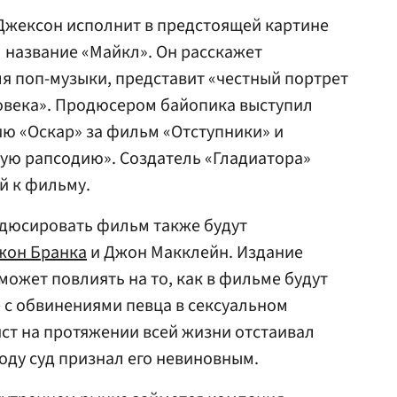
жексон исполнит в предстоящей картине
 название «Майкл». Он расскажет
ля поп-музыки, представит «честный портрет
ловека». Продюсером байопика выступил
ю «Оскар» за фильм «Отступники» и
ую рапсодию». Создатель «Гладиатора»
й к фильму.
родюсировать фильм также будут
жон Бранка
и Джон Макклейн. Издание
 может повлиять на то, как в фильме будут
 с обвинениями певца в сексуальном
ист на протяжении всей жизни отстаивал
году суд признал его невиновным.