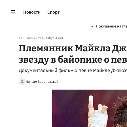
Новости
Спорт
Покушение на гл
14 января 2024 11:58
Культура
Племянник Майкла Дже
звезду в байопике о пе
Документальный фильм о певце Майкле Джексон
Максим Воронежский