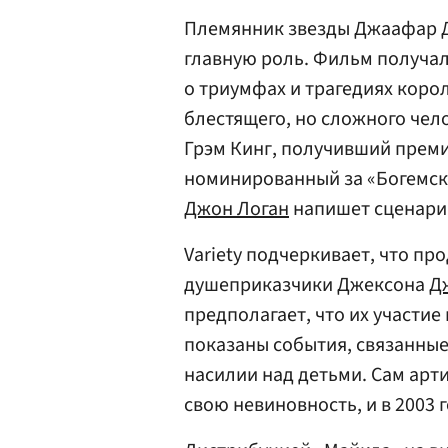
Племянник звезды Джаафар Д
главную роль. Фильм получал
о триумфах и трагедиях коро
блестящего, но сложного че
Грэм Кинг, получивший преми
номинированный за «Богемск
Джон Логан
напишет сценари
Variety подчеркивает, что п
душеприказчики Джексона
Д
предполагает, что их участие
показаны события, связанные
насилии над детьми. Сам арт
свою невиновность, и в 2003 