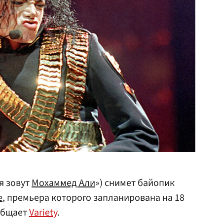
я зовут
Мохаммед Али
») снимет байопик
е
, премьера которого запланирована на 18
ообщает
Variety
.