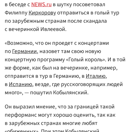
в беседе с
NEWS.ru
в шутку посоветовал
Филиппу
Киркорову
отправиться в голый тур
по зарубежным странам после скандала
с вечеринкой Ивлеевой.
«Возможно, что он проедет с концертами
по
Германии
, назовет там свою новую
концертную программу «Голый король». И в той
же форме, как был на вечеринке, например,
отправится в тур в Германию, в
Италию
,
в
Испанию
, везде, где русскоговорящих людей
много», — пошутил Кобылянский.
Он выразил мнение, что за границей такой
перформанс могут хорошо оценить, так как
в зарубежных странах многие любят
«обиженных». При этом Кобылянский