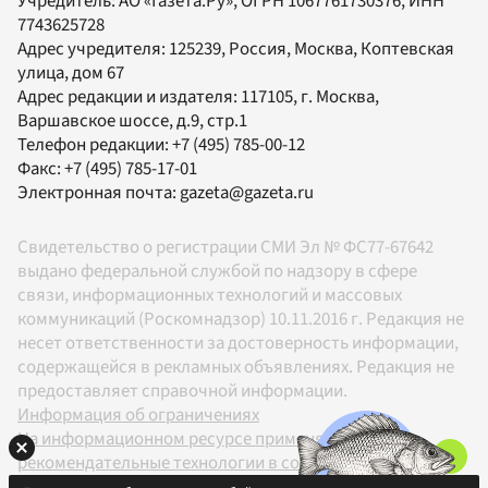
Учредитель:
АО «Газета.Ру»
, ОГРН 1067761730376, ИНН
7743625728
Адрес учредителя: 125239, Россия, Москва, Коптевская
улица, дом 67
Адрес редакции и издателя:
117105
, г.
Москва
,
Варшавское шоссе, д.9, стр.1
Телефон редакции:
+7 (495) 785-00-12
Факс:
+7 (495) 785-17-01
Электронная почта:
gazeta@gazeta.ru
Свидетельство о регистрации СМИ Эл № ФС77-67642
выдано федеральной службой по надзору в сфере
связи, информационных технологий и массовых
коммуникаций (Роскомнадзор) 10.11.2016 г. Редакция не
несет ответственности за достоверность информации,
содержащейся в рекламных объявлениях. Редакция не
предоставляет справочной информации.
Информация об ограничениях
На информационном ресурсе применяются
рекомендательные технологии в соответствии с
Правилами