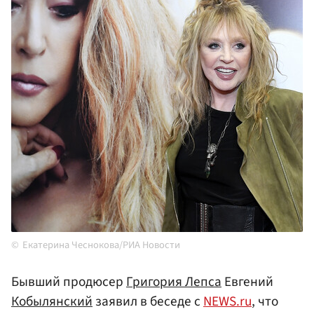
Екатерина Чеснокова/РИА Новости
Бывший продюсер
Григория Лепса
Евгений
Кобылянский
заявил в беседе с
NEWS.ru
, что