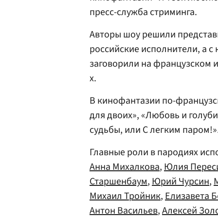
пресс-служба стриминга.
Авторы шоу решили представи
российские исполнители, а с
заговорили на французском и
х.
В кинофантазии по-французс
для двоих», «Любовь и голуби»
судьбы, или С легким паром!»
Главные роли в пародиях исп
Анна Михалкова
,
Юлия Перес
Старшенбаум
,
Юрий Чурсин
,
Михаил Тройник
,
Елизавета Б
Антон Васильев
,
Алексей Зол