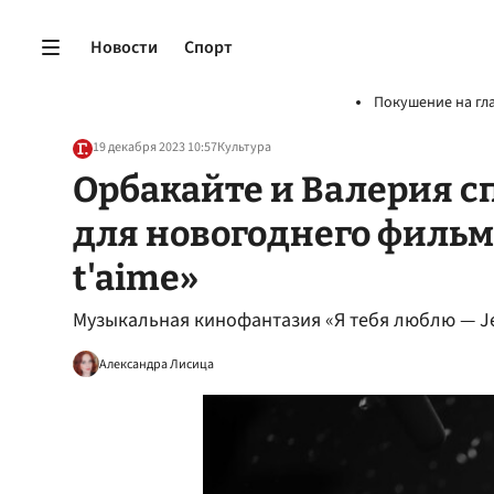
Новости
Спорт
Покушение на гл
19 декабря 2023 10:57
Культура
Орбакайте и Валерия с
для новогоднего фильма
t'aime»
Музыкальная кинофантазия «Я тебя люблю — Je
Александра Лисица