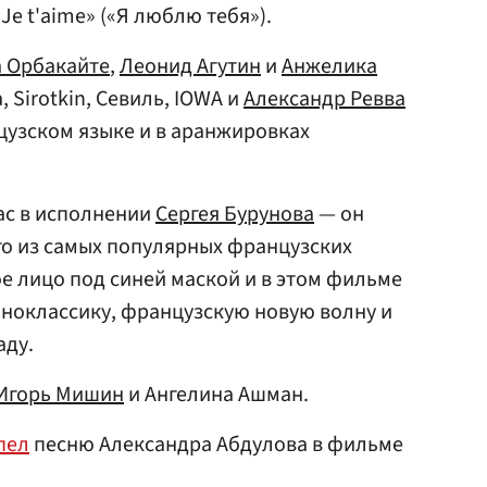
Je t'aime» («Я люблю тебя»).
 Орбакайте
,
Леонид Агутин
и
Анжелика
, Sirotkin, Севиль, IOWA и
Александр Ревва
цузском языке и в аранжировках
ас в исполнении
Сергея Бурунова
— он
го из самых популярных французских
е лицо под синей маской и в этом фильме
ноклассику, французскую новую волну и
аду.
Игорь Мишин
и Ангелина Ашман.
пел
песню Александра Абдулова в фильме