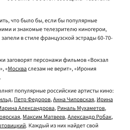
ть, что было бы, если бы популярные
 ними и знакомые телезрителю киногерои,
 запели в стиле французской эстрады 60-70-
ки заговорят персонажи фильмов «Вокзал
, «
Москва
слезам не верит», «Ирония
.
олнят популярные российские артисты кино:
ильд
,
Петр Федоров
,
Анна Чиповская
,
Ирина
Марина Александрова
,
Риналь Мухаметов
,
оярская
,
Максим Матвеев
,
Александр Робак
,
отовицкий
. Каждый из них найдет свой