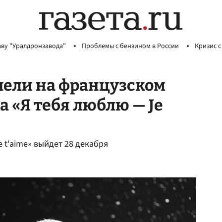
аву "Уралдронзавода"
Проблемы с бензином в России
Кризис с
пели на французском
 «Я тебя люблю — Je
 t'aime» выйдет 28 декабря