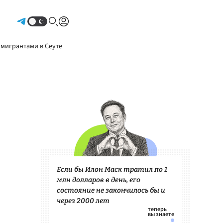
Авторизоваться
 мигрантами в Сеуте
Если бы Илон Маск тратил по 1
млн долларов в день, его
состояние не закончилось бы и
через 2000 лет