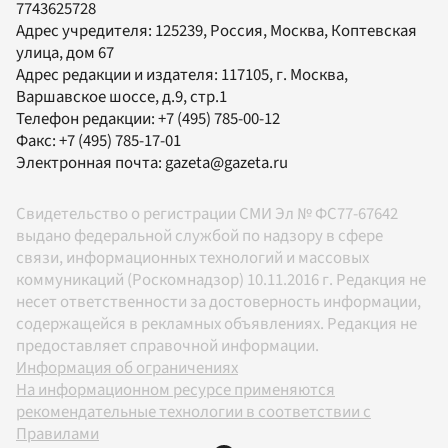
7743625728
Адрес учредителя: 125239, Россия, Москва, Коптевская
улица, дом 67
Адрес редакции и издателя:
117105
, г.
Москва
,
Варшавское шоссе, д.9, стр.1
Телефон редакции:
+7 (495) 785-00-12
Факс:
+7 (495) 785-17-01
Электронная почта:
gazeta@gazeta.ru
Свидетельство о регистрации СМИ Эл № ФС77-67642
выдано федеральной службой по надзору в сфере
связи, информационных технологий и массовых
коммуникаций (Роскомнадзор) 10.11.2016 г. Редакция не
несет ответственности за достоверность информации,
содержащейся в рекламных объявлениях. Редакция не
предоставляет справочной информации.
Информация об ограничениях
На информационном ресурсе применяются
рекомендательные технологии в соответствии с
Правилами