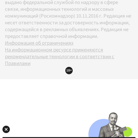
выдано федеральной службой по надзору в сфере
связи, информационных технологий и массовых
коммуникаций (Роскомнадзор) 10.11.2016 г. Редакция не
несет ответственности за достоверность информации,
содержащейся в рекламных объявлениях. Редакция не
предоставляет справочной информации.
Информация об ограничениях
На информационном ресурсе применяются
рекомендательные технологии в соответствии с
Правилами
18+