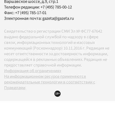
Варшавское шоссе, д.9, стр.1
Телефон редакции:
+7 (495) 785-00-12
Факс:
+7 (495) 785-17-01
Электронная почта:
gazeta@gazeta.ru
Свидетельство о регистрации СМИ Эл № ФС77-67642
выдано федеральной службой по надзору в сфере
связи, информационных технологий и массовых
коммуникаций (Роскомнадзор) 10.11.2016 г. Редакция не
несет ответственности за достоверность информации,
содержащейся в рекламных объявлениях. Редакция не
предоставляет справочной информации.
Информация об ограничениях
На информационном ресурсе применяются
рекомендательные технологии в соответствии с
Правилами
18+