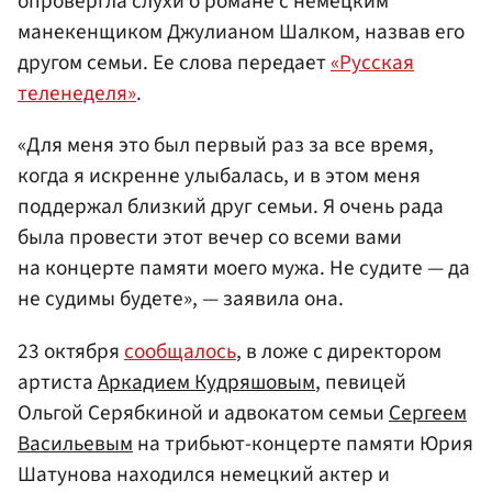
опровергла слухи о романе с немецким
манекенщиком Джулианом Шалком, назвав его
другом семьи. Ее слова передает
«Русская
теленеделя»
.
«Для меня это был первый раз за все время,
когда я искренне улыбалась, и в этом меня
поддержал близкий друг семьи. Я очень рада
была провести этот вечер со всеми вами
на концерте памяти моего мужа. Не судите — да
не судимы будете», — заявила она.
23 октября
сообщалось
, в ложе с директором
артиста
Аркадием Кудряшовым
, певицей
Ольгой Серябкиной и адвокатом семьи
Сергеем
Васильевым
на трибьют-концерте памяти Юрия
Шатунова находился немецкий актер и