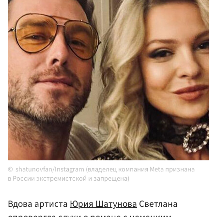
shatunovfan/Instagram (владелец компания Meta признана
в России экстремистской и запрещена)
Вдова артиста
Юрия Шатунова
Светлана