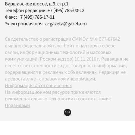
Варшавское шоссе, д.9, стр.1
Телефон редакции:
+7 (495) 785-00-12
Факс:
+7 (495) 785-17-01
Электронная почта:
gazeta@gazeta.ru
Свидетельство о регистрации СМИ Эл № ФС77-67642
выдано федеральной службой по надзору в сфере
связи, информационных технологий и массовых
коммуникаций (Роскомнадзор) 10.11.2016 г. Редакция не
несет ответственности за достоверность информации,
содержащейся в рекламных объявлениях. Редакция не
предоставляет справочной информации.
Информация об ограничениях
На информационном ресурсе применяются
рекомендательные технологии в соответствии с
Правилами
18+