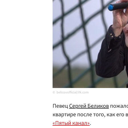
belicovofficial/Vk.com
Певец
Сергей Беликов
пожало
квартире после того, как его
«Пятый канал»
.