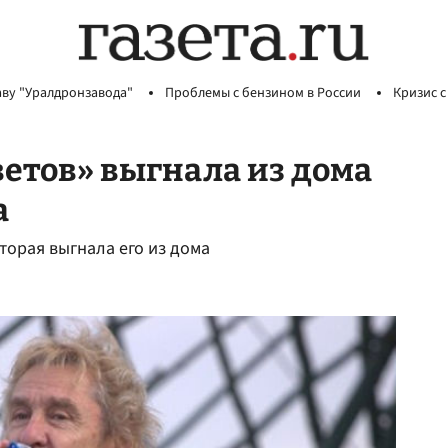
аву "Уралдронзавода"
Проблемы с бензином в России
Кризис с
етов» выгнала из дома
а
торая выгнала его из дома