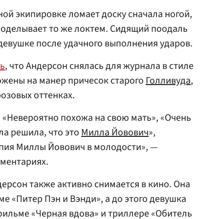
ной экипировке ломает доску сначала ногой,
роделывает то же локтем. Сидящий поодаль
девушке после удачного выполнения ударов.
ь
, что Андерсон снялась для журнала в стиле
ожены на манер причесок старого
Голливуда
,
озовых оттенках.
, «Невероятно похожа на свою мать», «Очень
ала решила, что это
Милла Йовович
»,
пия Миллы Йовович в молодости», —
мментариях.
рсон также активно снимается в кино. Она
е «Питер Пэн и Вэнди», а до этого девушка
фильме «Черная вдова» и триллере «Обитель