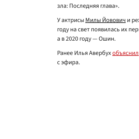
зла: Последняя глава».
У актрисы
Милы Йовович
и ре
году на свет появилась их пе
а в 2020 году — Ошин.
Ранее Илья Авербух
объяснил
с эфира.