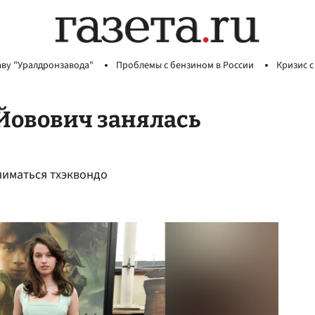
аву "Уралдронзавода"
Проблемы с бензином в России
Кризис с
Йовович занялась
ниматься тхэквондо