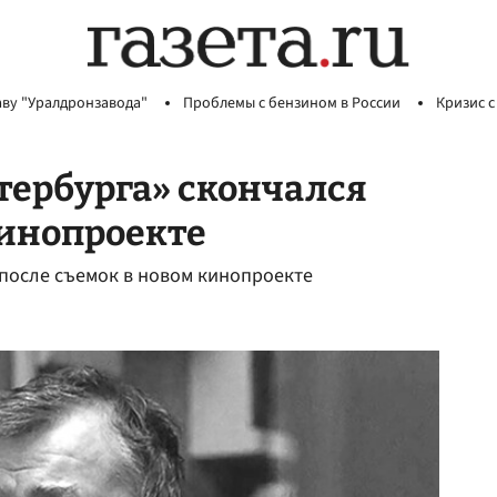
аву "Уралдронзавода"
Проблемы с бензином в России
Кризис с
тербурга» скончался
кинопроекте
 после съемок в новом кинопроекте