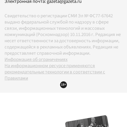
Электронная почта:
gazeta@gazeta.ru
Свидетельство о регистрации СМИ Эл № ФС77-67642
выдано федеральной службой по надзору в сфере
связи, информационных технологий и массовых
коммуникаций (Роскомнадзор) 10.11.2016 г. Редакция не
несет ответственности за достоверность информации,
содержащейся в рекламных объявлениях. Редакция не
предоставляет справочной информации.
Информация об ограничениях
На информационном ресурсе применяются
рекомендательные технологии в соответствии с
Правилами
18+