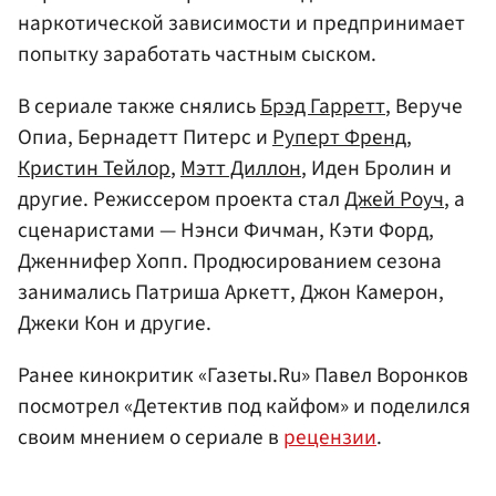
наркотической зависимости и предпринимает
попытку заработать частным сыском.
В сериале также снялись
Брэд Гарретт
, Веруче
Опиа, Бернадетт Питерс и
Руперт Френд
,
Кристин Тейлор
,
Мэтт Диллон
, Иден Бролин и
другие. Режиссером проекта стал
Джей Роуч
, а
сценаристами — Нэнси Фичман, Кэти Форд,
Дженнифер Хопп. Продюсированием сезона
занимались Патриша Аркетт, Джон Камерон,
Джеки Кон и другие.
Ранее кинокритик «Газеты.Ru» Павел Воронков
посмотрел «Детектив под кайфом» и поделился
своим мнением о сериале в
рецензии
.