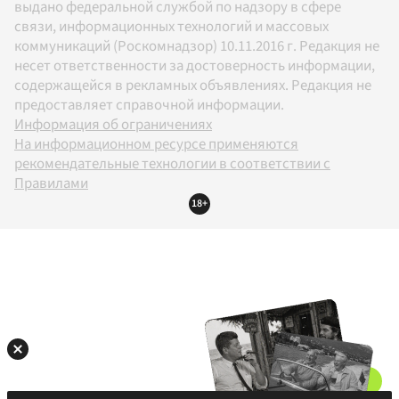
выдано федеральной службой по надзору в сфере
связи, информационных технологий и массовых
коммуникаций (Роскомнадзор) 10.11.2016 г. Редакция не
несет ответственности за достоверность информации,
содержащейся в рекламных объявлениях. Редакция не
предоставляет справочной информации.
Информация об ограничениях
На информационном ресурсе применяются
рекомендательные технологии в соответствии с
Правилами
18+