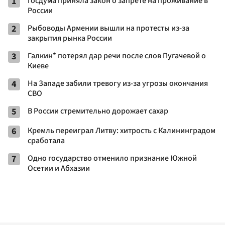
1
Госдума приняла закон о запрете на проживание в
России
2
Рыбоводы Армении вышли на протесты из-за
закрытия рынка России
3
Галкин* потерял дар речи после слов Пугачевой о
Киеве
4
На Западе забили тревогу из-за угрозы окончания
СВО
5
В России стремительно дорожает сахар
6
Кремль переиграл Литву: хитрость с Калининградом
сработала
7
Одно государство отменило признание Южной
Осетии и Абхазии