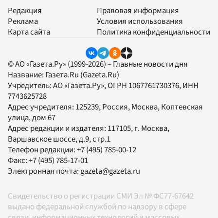
Редакция
Правовая информация
Реклама
Условия использования
Карта сайта
Политика конфиденциальности
© АО «Газета.Ру» (1999-2026) – Главные новости дня
Название:
Газета.Ru
(Gazeta.Ru)
Учредитель:
АО «Газета.Ру»
, ОГРН 1067761730376, ИНН
7743625728
Адрес учредителя: 125239, Россия, Москва, Коптевская
улица, дом 67
Адрес редакции и издателя:
117105
, г.
Москва
,
Варшавское шоссе, д.9, стр.1
Телефон редакции:
+7 (495) 785-00-12
Факс:
+7 (495) 785-17-01
Электронная почта:
gazeta@gazeta.ru
Свидетельство о регистрации СМИ Эл № ФС77-67642
выдано федеральной службой по надзору в сфере
связи, информационных технологий и массовых