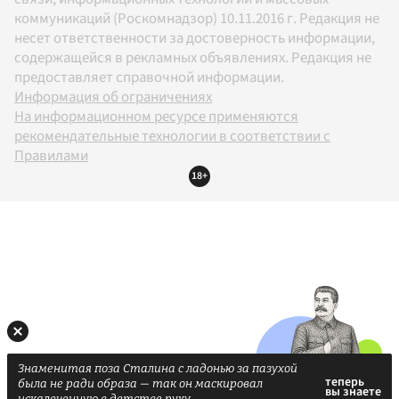
коммуникаций (Роскомнадзор) 10.11.2016 г. Редакция не
несет ответственности за достоверность информации,
содержащейся в рекламных объявлениях. Редакция не
предоставляет справочной информации.
Информация об ограничениях
На информационном ресурсе применяются
рекомендательные технологии в соответствии с
Правилами
18+
Знаменитая поза Сталина с ладонью за пазухой
была не ради образа — так он маскировал
искалеченную в детстве руку