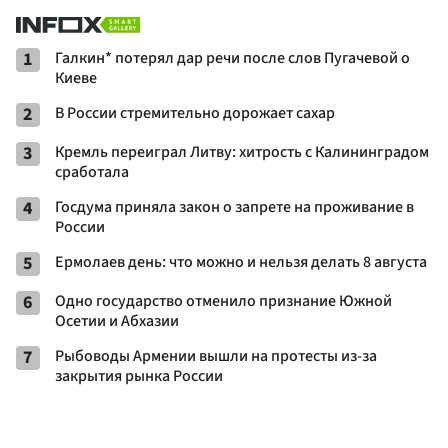
1
Галкин* потерял дар речи после слов Пугачевой о
Киеве
2
В России стремительно дорожает сахар
3
Кремль переиграл Литву: хитрость с Калининградом
сработала
4
Госдума приняла закон о запрете на проживание в
России
5
Ермолаев день: что можно и нельзя делать 8 августа
6
Одно государство отменило признание Южной
Осетии и Абхазии
7
Рыбоводы Армении вышли на протесты из-за
закрытия рынка России