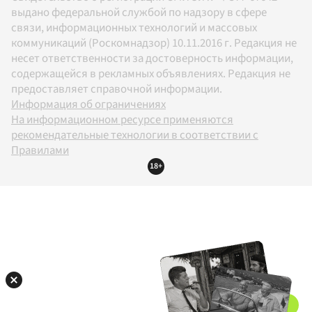
выдано федеральной службой по надзору в сфере
связи, информационных технологий и массовых
коммуникаций (Роскомнадзор) 10.11.2016 г. Редакция не
несет ответственности за достоверность информации,
содержащейся в рекламных объявлениях. Редакция не
предоставляет справочной информации.
Информация об ограничениях
На информационном ресурсе применяются
рекомендательные технологии в соответствии с
Правилами
18+