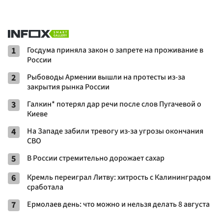
1
Госдума приняла закон о запрете на проживание в
России
2
Рыбоводы Армении вышли на протесты из-за
закрытия рынка России
3
Галкин* потерял дар речи после слов Пугачевой о
Киеве
4
На Западе забили тревогу из-за угрозы окончания
СВО
5
В России стремительно дорожает сахар
6
Кремль переиграл Литву: хитрость с Калининградом
сработала
7
Ермолаев день: что можно и нельзя делать 8 августа