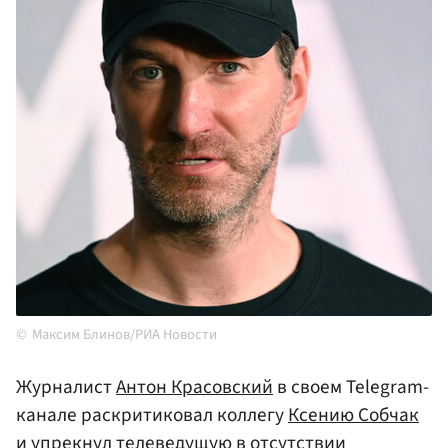
Максим Блинов/РИА Новости
Журналист
Антон Красовский
в своем Telegram-
канале раскритиковал коллегу
Ксению Собчак
и упрекнул телеведущую в отсутствии