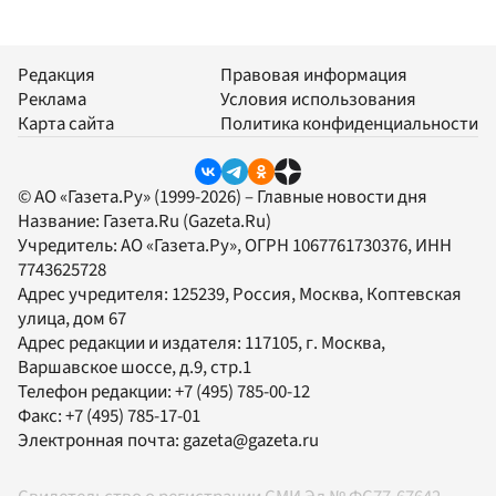
Редакция
Правовая информация
Реклама
Условия использования
Карта сайта
Политика конфиденциальности
© АО «Газета.Ру» (1999-2026) – Главные новости дня
Название:
Газета.Ru
(Gazeta.Ru)
Учредитель:
АО «Газета.Ру»
, ОГРН 1067761730376, ИНН
7743625728
Адрес учредителя: 125239, Россия, Москва, Коптевская
улица, дом 67
Адрес редакции и издателя:
117105
, г.
Москва
,
Варшавское шоссе, д.9, стр.1
Телефон редакции:
+7 (495) 785-00-12
Факс:
+7 (495) 785-17-01
Электронная почта:
gazeta@gazeta.ru