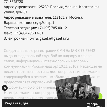
7743625728
Адрес учредителя: 125239, Россия, Москва, Коптевская
улица, дом 67
Адрес редакции и издателя:
117105
, г.
Москва
,
Варшавское шоссе, д.9, стр.1
Телефон редакции:
+7 (495) 785-00-12
Факс:
+7 (495) 785-17-01
Электронная почта:
gazeta@gazeta.ru
Свидетельство о регистрации СМИ Эл № ФС77-67642
выдано федеральной службой по надзору в сфере
связи, информационных технологий и массовых
коммуникаций (Роскомнадзор) 10.11.2016 г. Редакция не
несет ответственности за достоверность информации,
содержащейся в рекламных объявлениях. Редакция не
предоставляет справочной информации.
Информация об ограничениях
На информационном ресурсе применяются
рекомендательные технологии в соответствии с
Правилами
Угадайте, где