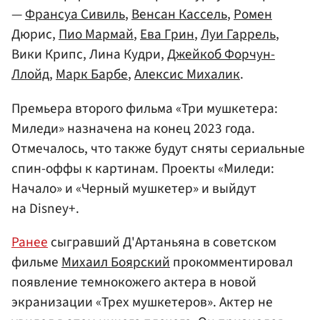
—
Франсуа Сивиль
,
Венсан Кассель
,
Ромен
Дюрис,
Пио Мармай
,
Ева Грин
,
Луи Гаррель
,
Вики Крипс, Лина Кудри,
Джейкоб Форчун-
Ллойд
,
Марк Барбе
,
Алексис Михалик
.
Премьера второго фильма «Три мушкетера:
Миледи» назначена на конец 2023 года.
Отмечалось, что также будут сняты сериальные
спин-оффы к картинам. Проекты «Миледи:
Начало» и «Черный мушкетер» и выйдут
на Disney+.
Ранее
сыгравший Д'Артаньяна в советском
фильме
Михаил Боярский
прокомментировал
появление темнокожего актера в новой
экранизации «Трех мушкетеров». Актер не