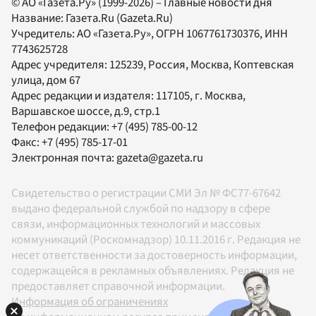
© АО «Газета.Ру» (1999-2026) – Главные новости дня
Название:
Газета.Ru
(Gazeta.Ru)
Учредитель:
АО «Газета.Ру»
, ОГРН 1067761730376, ИНН
7743625728
Адрес учредителя: 125239, Россия, Москва, Коптевская
улица, дом 67
Адрес редакции и издателя:
117105
, г.
Москва
,
Варшавское шоссе, д.9, стр.1
Телефон редакции:
+7 (495) 785-00-12
Факс:
+7 (495) 785-17-01
Электронная почта:
gazeta@gazeta.ru
Свидетельство о регистрации СМИ Эл № ФС77-67642
выдано федеральной службой по надзору в сфере
связи, информационных технологий и массовых
коммуникаций (Роскомнадзор) 10.11.2016 г. Редакция не
несет ответственности за достоверность информации,
содержащейся в рекламных объявлениях. Редакция не
предоставляет справочной информации.
Информация об ограничениях