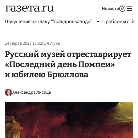
Новости
Авторизоваться
Покушение на главу "Уралдронзавода"
Проблемы с бен
14 марта 2023 16:52
Культура
Русский музей отреставрирует
«Последний день Помпеи»
к юбилею Брюллова
Александра Лисица