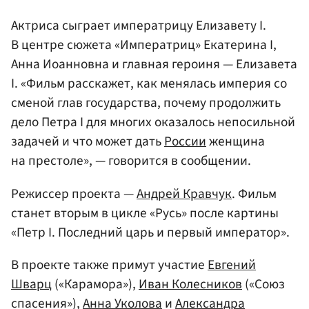
Актриса сыграет императрицу Елизавету I.
В центре сюжета «Императриц» Екатерина I,
Анна Иоанновна и главная героиня — Елизавета
I. «Фильм расскажет, как менялась империя со
сменой глав государства, почему продолжить
дело Петра I для многих оказалось непосильной
задачей и что может дать
России
женщина
на престоле», — говорится в сообщении.
Режиссер проекта —
Андрей Кравчук
. Фильм
станет вторым в цикле «Русь» после картины
«Петр I. Последний царь и первый император».
В проекте также примут участие
Евгений
Шварц
(«Карамора»),
Иван Колесников
(«Союз
спасения»),
Анна Уколова
и
Александра