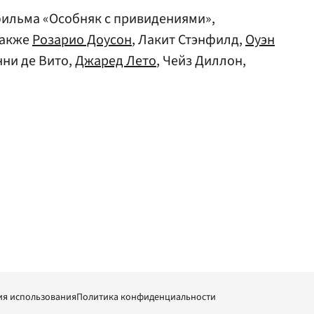
ильма «Особняк с привидениями»,
также
Розарио Доусон
, Лакит Стэнфилд,
Оуэн
нни де Вито,
Джаред Лето
, Чейз Диллон,
ия использования
Политика конфиденциальности