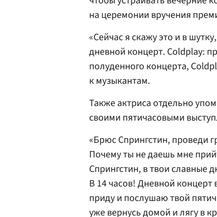
чтобы устраивать вечерние к
на церемонии вручения прем
«Сейчас я скажу это и в шутку
дневной концерт. Coldplay: п
полуденного концерта, Coldpl
к музыкантам.
Также актриса отдельно упо
своими пятичасовыми выступ
«Брюс Спрингстин, проведи г
Почему ты не даешь мне прий
Спрингстин, в твои славные дн
В 14 часов! Дневной концерт в
приду и послушаю твой пятичас
уже вернусь домой и лягу в к