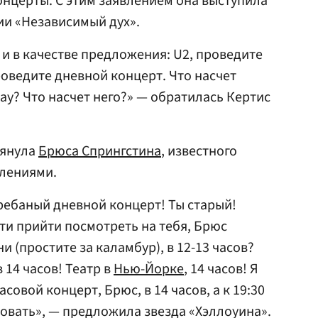
онцерты. С этим заявлением она выступила
ии «Независимый дух».
, и в качестве предложения: U2, проведите
роведите дневной концерт. Что насчет
ay? Что насчет него?» — обратилась Кертис
мянула
Брюса Спрингстина
, известного
лениями.
ребаный дневной концерт! Ты старый!
ти прийти посмотреть на тебя, Брюс
и (простите за каламбур), в 12-13 часов?
 14 часов! Театр в
Нью-Йорке
, 14 часов! Я
овой концерт, Брюс, в 14 часов, а к 19:30
ровать», — предложила звезда «Хэллоуина».