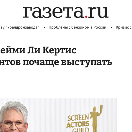
аву "Уралдронзавода"
Проблемы с бензином в России
Кризис с
жейми Ли Кертис
нтов почаще выступать