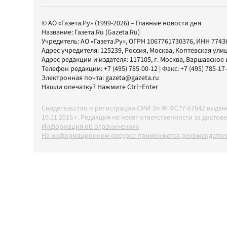
© АО «Газета.Ру» (1999-2026) – Главные новости дня
Название:
Газета.Ru
(Gazeta.Ru)
Учредитель:
АО «Газета.Ру»
, ОГРН 1067761730376, ИНН 7743
Адрес учредителя: 125239, Россия, Москва, Коптевская улиц
Адрес редакции и издателя:
117105
, г.
Москва
,
Варшавское шо
Телефон редакции:
+7 (495) 785-00-12
| Факс:
+7 (495) 785-17
Электронная почта:
gazeta@gazeta.ru
Нашли опечатку? Нажмите Ctrl+Enter
Свидетельство о регистрации СМИ Эл № ФС77-67642 выда
10.11.2016 г. Редакция не несет ответственности за дос
Информация об ограничениях
На информационном ресурсе применяются рекомендатель