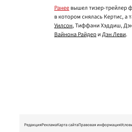
Ранее
вышел тизер-трейлер ф
в котором снялась Кертис, а 
Уилсон
, Тиффани Хэддиш, Дэ
Вайнона Райдер
и
Дэн Леви
.
Редакция
Реклама
Карта сайта
Правовая информация
Услов