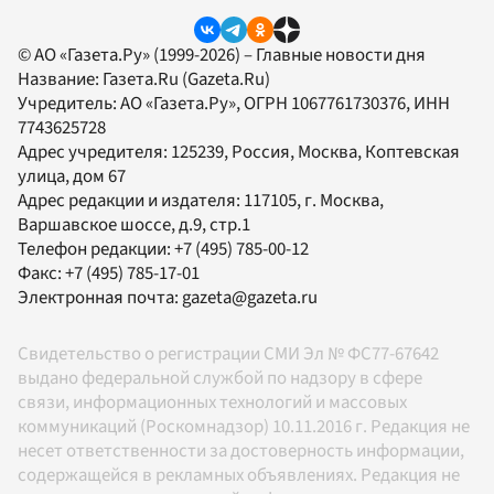
© АО «Газета.Ру» (1999-2026) – Главные новости дня
Название:
Газета.Ru
(Gazeta.Ru)
Учредитель:
АО «Газета.Ру»
, ОГРН 1067761730376, ИНН
7743625728
Адрес учредителя: 125239, Россия, Москва, Коптевская
улица, дом 67
Адрес редакции и издателя:
117105
, г.
Москва
,
Варшавское шоссе, д.9, стр.1
Телефон редакции:
+7 (495) 785-00-12
Факс:
+7 (495) 785-17-01
Электронная почта:
gazeta@gazeta.ru
Свидетельство о регистрации СМИ Эл № ФС77-67642
выдано федеральной службой по надзору в сфере
связи, информационных технологий и массовых
коммуникаций (Роскомнадзор) 10.11.2016 г. Редакция не
несет ответственности за достоверность информации,
содержащейся в рекламных объявлениях. Редакция не