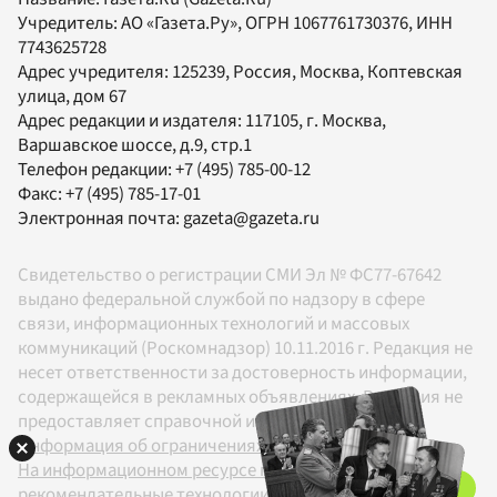
Учредитель:
АО «Газета.Ру»
, ОГРН 1067761730376, ИНН
7743625728
Адрес учредителя: 125239, Россия, Москва, Коптевская
улица, дом 67
Адрес редакции и издателя:
117105
, г.
Москва
,
Варшавское шоссе, д.9, стр.1
Телефон редакции:
+7 (495) 785-00-12
Факс:
+7 (495) 785-17-01
Электронная почта:
gazeta@gazeta.ru
Свидетельство о регистрации СМИ Эл № ФС77-67642
выдано федеральной службой по надзору в сфере
связи, информационных технологий и массовых
коммуникаций (Роскомнадзор) 10.11.2016 г. Редакция не
несет ответственности за достоверность информации,
содержащейся в рекламных объявлениях. Редакция не
предоставляет справочной информации.
Информация об ограничениях
На информационном ресурсе применяются
рекомендательные технологии в соответствии с