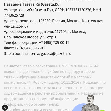
Название:
Газета.Ru
(Gazeta.Ru)
Учредитель:
АО «Газета.Ру»
, ОГРН 1067761730376, ИНН
7743625728
Адрес учредителя: 125239, Россия, Москва, Коптевская
улица, дом 67
Адрес редакции и издателя:
117105
, г.
Москва
,
Варшавское шоссе, д.9, стр.1
Телефон редакции:
+7 (495) 785-00-12
Факс:
+7 (495) 785-17-01
Электронная почта:
gazeta@gazeta.ru
Свидетельство о регистрации СМИ Эл № ФС77-67642
выдано федеральной службой по надзору в сфере
связи, информационных технологий и массовых
коммуникаций (Роскомнадзор) 10.11.2016 г. Редакция не
несет ответственности за достоверность информации,
содержащейся в рекламных объявлениях. Редакция не
предоставляет справочной информации.
Информация об ограничениях
На информационном ресурсе применяются