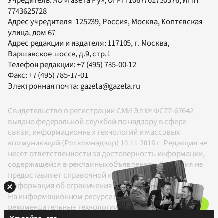
Учредитель:
АО «Газета.Ру»
, ОГРН 1067761730376, ИНН
7743625728
Адрес учредителя: 125239, Россия, Москва, Коптевская
улица, дом 67
Адрес редакции и издателя:
117105
, г.
Москва
,
Варшавское шоссе, д.9, стр.1
Телефон редакции:
+7 (495) 785-00-12
Факс:
+7 (495) 785-17-01
Электронная почта:
gazeta@gazeta.ru
Свидетельство о регистрации СМИ Эл № ФС77-67642
выдано федеральной службой по надзору в сфере
связи, информационных технологий и массовых
коммуникаций (Роскомнадзор) 10.11.2016 г. Редакция не
несет ответственности за достоверность информации,
содержащейся в рекламных объявлениях. Редакция не
предоставляет справочной информации.
Информация об ограничениях
На информационном ресурсе применяются
рекомендательные технологии в соответствии с