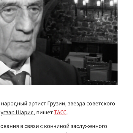
я народный артист
Грузии
, звезда советского
угзар Шария
, пишет
ТАСС
.
вания в связи с кончиной заслуженного