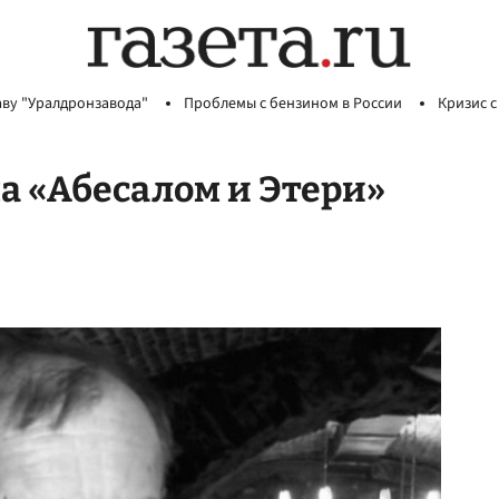
аву "Уралдронзавода"
Проблемы с бензином в России
Кризис с
а «Абесалом и Этери»