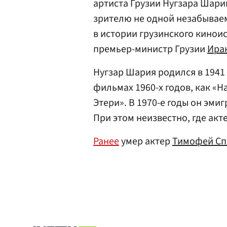
артиста Грузии Нугзара Шари
зрителю не одной незабывае
в истории грузинского кинои
премьер-министр Грузии
Ира
Нугзар Шария родился в 1941 
фильмах 1960-х годов, как «На
Этери». В 1970-е годы он эми
При этом неизвестно, где акт
Ранее
умер актер
Тимофей Сп