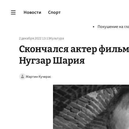
Новости
Спорт
Покушение на гл
2 декабря 2022 13:13
Культура
Скончался актер фильм
Нугзар Шария
Мартин Кучерас