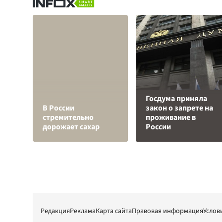
Госдума приняла
В России
закон о запрете на
стремительно
проживание в
дорожает сахар
России
Редакция
Реклама
Карта сайта
Правовая информация
Услов