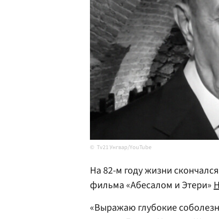
Tv21 Унгвар/YouTube
На 82-м году жизни скончалс
фильма «Абесалом и Этери»
Н
«Выражаю глубокие соболезно