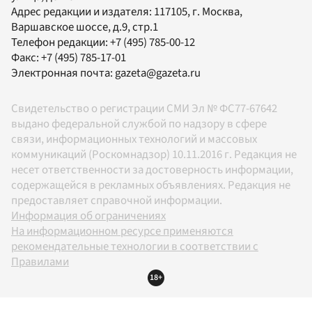
Адрес редакции и издателя:
117105
, г.
Москва
,
Варшавское шоссе, д.9, стр.1
Телефон редакции:
+7 (495) 785-00-12
Факс:
+7 (495) 785-17-01
Электронная почта:
gazeta@gazeta.ru
Свидетельство о регистрации СМИ Эл № ФС77-67642
выдано федеральной службой по надзору в сфере
связи, информационных технологий и массовых
коммуникаций (Роскомнадзор) 10.11.2016 г. Редакция не
несет ответственности за достоверность информации,
содержащейся в рекламных объявлениях. Редакция не
предоставляет справочной информации.
Информация об ограничениях
На информационном ресурсе применяются
рекомендательные технологии в соответствии с
Правилами
18+