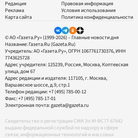
Редакция
Правовая информация
Реклама
Условия использования
Карта сайта
Политика конфиденциальности
© АО «Газета.Ру» (1999-2026) – Главные новости дня
Название:
Газета.Ru
(Gazeta.Ru)
Учредитель:
АО «Газета.Ру»
, ОГРН 1067761730376, ИНН
7743625728
Адрес учредителя: 125239, Россия, Москва, Коптевская
улица, дом 67
Адрес редакции и издателя:
117105
, г.
Москва
,
Варшавское шоссе, д.9, стр.1
Телефон редакции:
+7 (495) 785-00-12
Факс:
+7 (495) 785-17-01
Электронная почта:
gazeta@gazeta.ru
Свидетельство о регистрации СМИ Эл № ФС77-67642
выдано федеральной службой по надзору в сфере
связи, информационных технологий и массовых