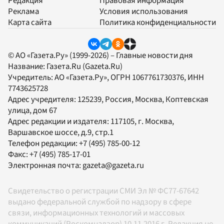
Редакция
Правовая информация
Реклама
Условия использования
Карта сайта
Политика конфиденциальности
© АО «Газета.Ру» (1999-2026) – Главные новости дня
Название:
Газета.Ru
(Gazeta.Ru)
Учредитель:
АО «Газета.Ру»
, ОГРН 1067761730376, ИНН
7743625728
Адрес учредителя: 125239, Россия, Москва, Коптевская
улица, дом 67
Адрес редакции и издателя:
117105
, г.
Москва
,
Варшавское шоссе, д.9, стр.1
Телефон редакции:
+7 (495) 785-00-12
Факс:
+7 (495) 785-17-01
Электронная почта:
gazeta@gazeta.ru
Свидетельство о регистрации СМИ Эл № ФС77-67642
выдано федеральной службой по надзору в сфере
связи, информационных технологий и массовых
коммуникаций (Роскомнадзор) 10.11.2016 г. Редакция не