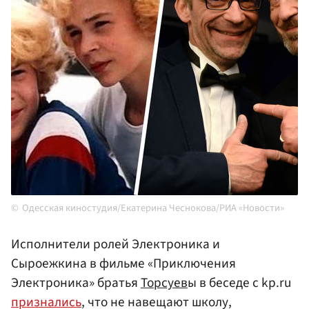
Одесская киностудия/Екатерина Чеснокова/РИА «Новости»
Исполнители ролей Электроника и
Сыроежкина в фильме «Приключения
Электроника» братья
Торсуев
ы в беседе с kp.ru
признались
, что не навещают школу,