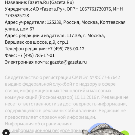
Название:
Газета.Ru
(Gazeta.Ru)
Учредитель:
АО «Газета.Ру»
, ОГРН 1067761730376, ИНН
7743625728
Адрес учредителя: 125239, Россия, Москва, Коптевская
улица, дом 67
Адрес редакции и издателя:
117105
, г.
Москва
,
Варшавское шоссе, д.9, стр.1
Телефон редакции:
+7 (495) 785-00-12
Факс:
+7 (495) 785-17-01
Электронная почта:
gazeta@gazeta.ru
Свидетельство о регистрации СМИ Эл № ФС77-67642
выдано федеральной службой по надзору в сфере
связи, информационных технологий и массовых
коммуникаций (Роскомнадзор) 10.11.2016 г. Редакция не
несет ответственности за достоверность информации,
содержащейся в рекламных объявлениях. Редакция не
предоставляет справочной информации.
Информация об ограничениях
На информационном ресурсе применяются