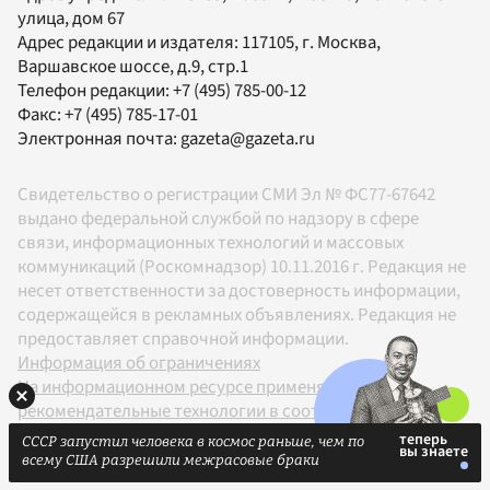
улица, дом 67
Адрес редакции и издателя:
117105
, г.
Москва
,
Варшавское шоссе, д.9, стр.1
Телефон редакции:
+7 (495) 785-00-12
Факс:
+7 (495) 785-17-01
Электронная почта:
gazeta@gazeta.ru
Свидетельство о регистрации СМИ Эл № ФС77-67642
выдано федеральной службой по надзору в сфере
связи, информационных технологий и массовых
коммуникаций (Роскомнадзор) 10.11.2016 г. Редакция не
несет ответственности за достоверность информации,
содержащейся в рекламных объявлениях. Редакция не
предоставляет справочной информации.
Информация об ограничениях
На информационном ресурсе применяются
рекомендательные технологии в соответствии с
Правилами
СССР запустил человека в космос раньше, чем по
18+
всему США разрешили межрасовые браки