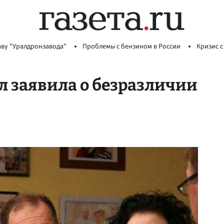
аву "Уралдронзавода"
Проблемы с бензином в России
Кризис с
л заявила о безразличии