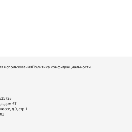
ия использования
Политика конфиденциальности
625728
а, дом 67
ссе, д.9, стр.1
-01