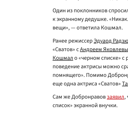
Один из поклонников спросил
к экранному дедушке. «Никак
вещи», — ответила Кошмал.
Ранее режиссер
Эдуард Радз
«Сватов» с
Андреем Яковлев
Кошмал
о «черном списке» с 
поведение актрисы можно сра
помнящего». Помимо Добронр
еще одна актриса «Сватов»
Та
Сам же Добронравов
заявил
,
список» экранной внучки.