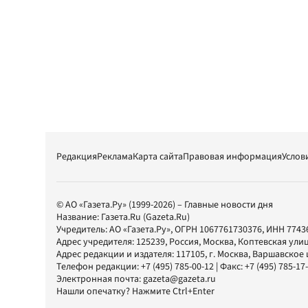
Редакция
Реклама
Карта сайта
Правовая информация
Услов
© АО «Газета.Ру» (1999-2026) – Главные новости дня
Название:
Газета.Ru
(Gazeta.Ru)
Учредитель:
АО «Газета.Ру»
, ОГРН 1067761730376, ИНН 7743
Адрес учредителя: 125239, Россия, Москва, Коптевская улиц
Адрес редакции и издателя:
117105
, г.
Москва
,
Варшавское шо
Телефон редакции:
+7 (495) 785-00-12
| Факс:
+7 (495) 785-17
Электронная почта:
gazeta@gazeta.ru
Нашли опечатку? Нажмите Ctrl+Enter