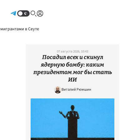
Авторизоваться
 мигрантами в Сеуте
07 августа 2026, 10:43
Посадил всех и скинул
ядерную бомбу: каким
президентом мог бы стать
ИИ
Виталий Рюмшин