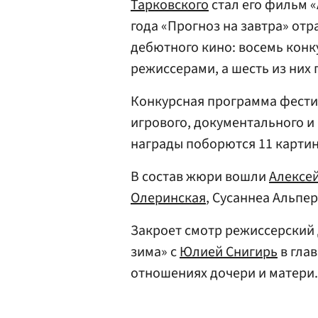
Тарковского
стал его фильм «
года «Прогноз на завтра» от
дебютного кино: восемь кон
режиссерами, а шесть из них
Конкурсная программа фестив
игрового, документального и
награды поборются 11 картин
В состав жюри вошли
Алексе
Олеринская
, Сусаннеа Альпе
Закроет смотр режиссерский
зима» с
Юлией Снигирь
в гла
отношениях дочери и матери.