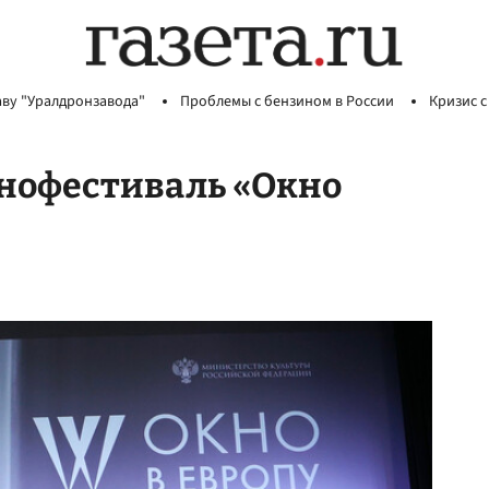
аву "Уралдронзавода"
Проблемы с бензином в России
Кризис с
инофестиваль «Окно