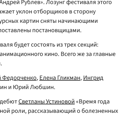
Андрей Рублев». Лозунг фестиваля этого
ражает уклон отборщиков в сторону
курсных картин сняты начинающими
 поставлены постановщицами.
аля будет состоять из трех секций:
 анимационного кино. Всего же за главные
.
й Федорченко
,
Елена Гликман
,
Ингрид
рин и Юрий Любшин.
 дебют
Светланы Устиновой
«Время года
вной роли, рассказывающий о болезненных