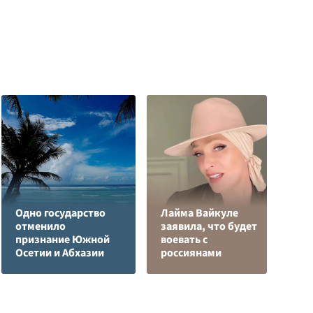
Одно государство
Лайма Вайкуле
Р
отменило
заявила, что будет
н
признание Южной
воевать с
п
Осетии и Абхазии
россиянами
К