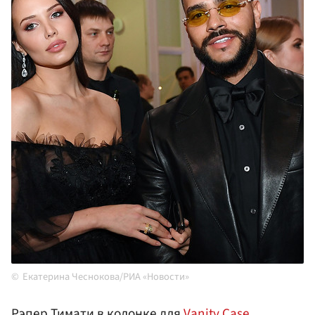
Екатерина Чеснокова/РИА «Новости»
Рэпер Тимати в колонке для
Vanity Case