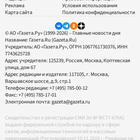
Реклама
Условия использования
Карта сайта
Политика конфиденциальности
© АО «Газета.Ру» (1999-2026) – Главные новости дня
Название:
Газета.Ru
(Gazeta.Ru)
Учредитель:
АО «Газета.Ру»
, ОГРН 1067761730376, ИНН
7743625728
Адрес учредителя: 125239, Россия, Москва, Коптевская
улица, дом 67
Адрес редакции и издателя:
117105
, г.
Москва
,
Варшавское шоссе, д.9, стр.1
Телефон редакции:
+7 (495) 785-00-12
Факс:
+7 (495) 785-17-01
Электронная почта:
gazeta@gazeta.ru
Свидетельство о регистрации СМИ Эл № ФС77-67642
выдано федеральной службой по надзору в сфере
связи, информационных технологий и массовых
коммуникаций (Роскомнадзор) 10.11.2016 г. Редакция не