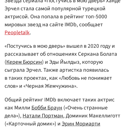
Звезда сериала «Постучись в мою дверь» Ханде
Эрчел стала самой популярной турецкой
актрисой. Она попала в рейтинг топ-5000
мировых звезд на сайте IMDb, сообщает
Peopletalk
.
«Постучись в мою дверь» вышел в 2020 году и
рассказывает об отношениях Серкана Болата
(
Керем Бюрсин
) и Эды Йылдыз, которую
сыграла Эрчел. Также артистка появилась
в таких проектах, как «Любовь не понимает
слов» и «Черная Жемчужина».
Общий рейтинг IMDb включает таких актрис
как Милли
Бобби Браун
(«Очень странные
дела»),
Натали Портман
, Доминик Макеллиготт
(«Карточный домик») и
Эрин Мориарти