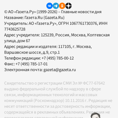
© АО «Газета.Ру» (1999-2026) – Главные новости дня
Название:
Газета.Ru
(Gazeta.Ru)
Учредитель:
АО «Газета.Ру»
, ОГРН 1067761730376, ИНН
7743625728
Адрес учредителя: 125239, Россия, Москва, Коптевская
улица, дом 67
Адрес редакции и издателя:
117105
, г.
Москва
,
Варшавское шоссе, д.9, стр.1
Телефон редакции:
+7 (495) 785-00-12
Факс:
+7 (495) 785-17-01
Электронная почта:
gazeta@gazeta.ru
Свидетельство о регистрации СМИ Эл № ФС77-67642
выдано федеральной службой по надзору в сфере
связи, информационных технологий и массовых
коммуникаций (Роскомнадзор) 10.11.2016 г. Редакция не
несет ответственности за достоверность информации,
содержащейся в рекламных объявлениях. Редакция не