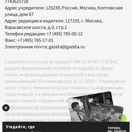
7743625728
Адрес учредителя: 125239, Россия, Москва, Коптевская
улица, дом 67
Адрес редакции и издателя:
117105
, г.
Москва
,
Варшавское шоссе, д.9, стр.1
Телефон редакции:
+7 (495) 785-00-12
Факс:
+7 (495) 785-17-01
Электронная почта:
gazeta@gazeta.ru
Свидетельство о регистрации СМИ Эл № ФС77-67642
выдано федеральной службой по надзору в сфере
связи, информационных технологий и массовых
коммуникаций (Роскомнадзор) 10.11.2016 г. Редакция не
несет ответственности за достоверность информации,
содержащейся в рекламных объявлениях. Редакция не
предоставляет справочной информации.
Информация об ограничениях
На информационном ресурсе применяются
рекомендательные технологии в соответствии с
Правилами
Угадайте, где