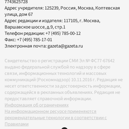
7743625728
Адрес учредителя: 125239, Россия, Москва, Коптевская
улица, дом 67
Адрес редакции и издателя:
117105
, г.
Москва
,
Варшавское шоссе, д.9, стр.1
Телефон редакции:
+7 (495) 785-00-12
Факс:
+7 (495) 785-17-01
Электронная почта:
gazeta@gazeta.ru
Свидетельство о регистрации СМИ Эл № ФС77-67642
выдано федеральной службой по надзору в сфере
связи, информационных технологий и массовых
коммуникаций (Роскомнадзор) 10.11.2016 г. Редакция не
несет ответственности за достоверность информации,
содержащейся в рекламных объявлениях. Редакция не
предоставляет справочной информации.
Информация об ограничениях
На информационном ресурсе применяются
рекомендательные технологии в соответствии с
Правилами