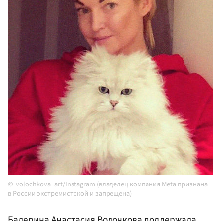
volochkova_art/Instagram (владелец компания Meta признана
в России экстремистской и запрещена)
Балерина Анастасия
Волочкова
поддержала