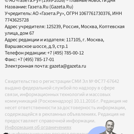
© АО «Газета.Ру» (1999-2026) – Главные новости дня
Название:
Газета.Ru
(Gazeta.Ru)
Учредитель:
АО «Газета.Ру»
, ОГРН 1067761730376, ИНН
7743625728
Адрес учредителя: 125239, Россия, Москва, Коптевская
улица, дом 67
Адрес редакции и издателя:
117105
, г.
Москва
,
Варшавское шоссе, д.9, стр.1
Телефон редакции:
+7 (495) 785-00-12
Факс:
+7 (495) 785-17-01
Электронная почта:
gazeta@gazeta.ru
Свидетельство о регистрации СМИ Эл № ФС77-67642
выдано федеральной службой по надзору в сфере
связи, информационных технологий и массовых
коммуникаций (Роскомнадзор) 10.11.2016 г. Редакция не
несет ответственности за достоверность информации,
содержащейся в рекламных объявлениях. Редакция не
предоставляет справочной информации.
Информация об ограничениях