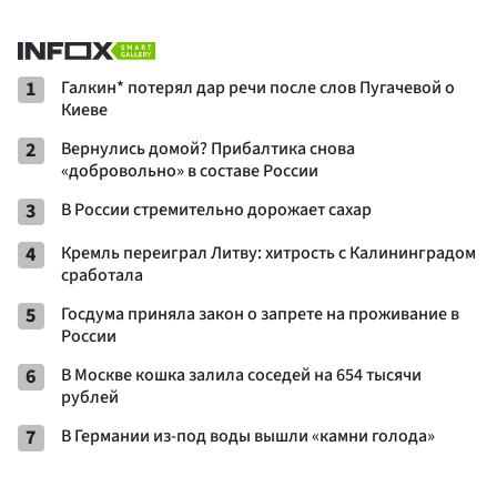
1
Галкин* потерял дар речи после слов Пугачевой о
Киеве
2
Вернулись домой? Прибалтика снова
«добровольно» в составе России
3
В России стремительно дорожает сахар
4
Кремль переиграл Литву: хитрость с Калининградом
сработала
5
Госдума приняла закон о запрете на проживание в
России
6
В Москве кошка залила соседей на 654 тысячи
рублей
7
В Германии из-под воды вышли «камни голода»