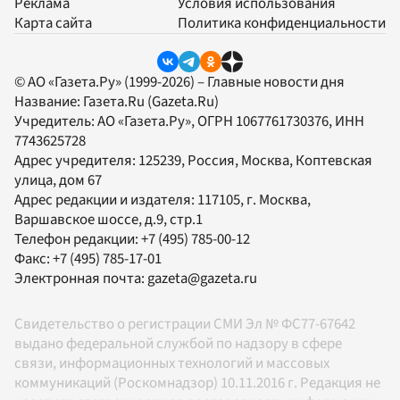
Реклама
Условия использования
Карта сайта
Политика конфиденциальности
© АО «Газета.Ру» (1999-2026) – Главные новости дня
Название:
Газета.Ru
(Gazeta.Ru)
Учредитель:
АО «Газета.Ру»
, ОГРН 1067761730376, ИНН
7743625728
Адрес учредителя: 125239, Россия, Москва, Коптевская
улица, дом 67
Адрес редакции и издателя:
117105
, г.
Москва
,
Варшавское шоссе, д.9, стр.1
Телефон редакции:
+7 (495) 785-00-12
Факс:
+7 (495) 785-17-01
Электронная почта:
gazeta@gazeta.ru
Свидетельство о регистрации СМИ Эл № ФС77-67642
выдано федеральной службой по надзору в сфере
связи, информационных технологий и массовых
коммуникаций (Роскомнадзор) 10.11.2016 г. Редакция не