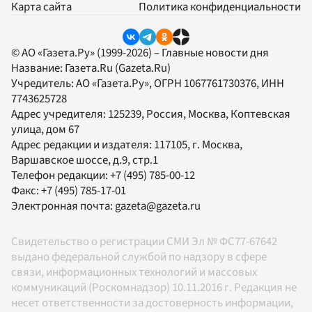
Карта сайта
Политика конфиденциальности
© АО «Газета.Ру» (1999-2026) – Главные новости дня
Название:
Газета.Ru
(Gazeta.Ru)
Учредитель:
АО «Газета.Ру»
, ОГРН 1067761730376, ИНН
7743625728
Адрес учредителя: 125239, Россия, Москва, Коптевская
улица, дом 67
Адрес редакции и издателя:
117105
, г.
Москва
,
Варшавское шоссе, д.9, стр.1
Телефон редакции:
+7 (495) 785-00-12
Факс:
+7 (495) 785-17-01
Электронная почта:
gazeta@gazeta.ru
Свидетельство о регистрации СМИ Эл № ФС77-67642
выдано федеральной службой по надзору в сфере
связи, информационных технологий и массовых
коммуникаций (Роскомнадзор) 10.11.2016 г. Редакция не
несет ответственности за достоверность информации,