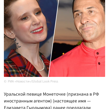
РИА «Новости»/Global Look Press
Уральской певице Монеточке (признана в РФ
иностранным агентом) (настоящее имя —
Елизавета Гырдымова
) ранее предлагали