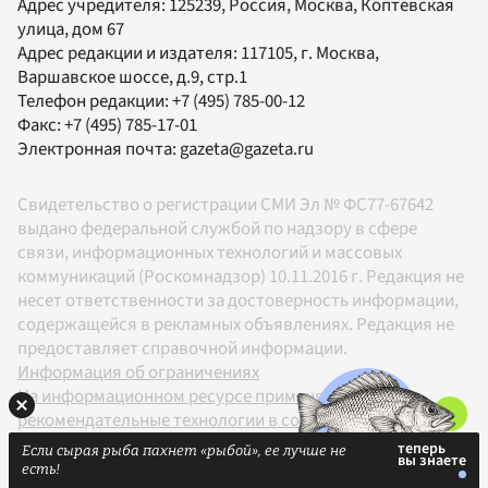
Адрес учредителя: 125239, Россия, Москва, Коптевская
улица, дом 67
Адрес редакции и издателя:
117105
, г.
Москва
,
Варшавское шоссе, д.9, стр.1
Телефон редакции:
+7 (495) 785-00-12
Факс:
+7 (495) 785-17-01
Электронная почта:
gazeta@gazeta.ru
Свидетельство о регистрации СМИ Эл № ФС77-67642
выдано федеральной службой по надзору в сфере
связи, информационных технологий и массовых
коммуникаций (Роскомнадзор) 10.11.2016 г. Редакция не
несет ответственности за достоверность информации,
содержащейся в рекламных объявлениях. Редакция не
предоставляет справочной информации.
Информация об ограничениях
На информационном ресурсе применяются
рекомендательные технологии в соответствии с
Правилами
Если сырая рыба пахнет «рыбой», ее лучше не
18+
есть!