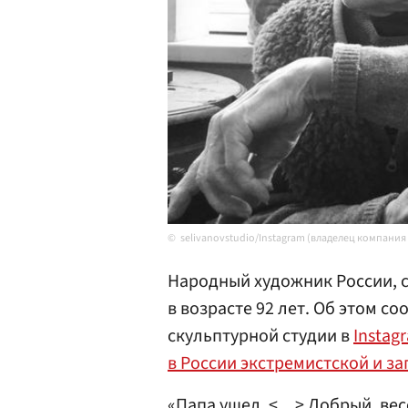
selivanovstudio/Instagram (владелец компания
Народный художник России, 
в возрасте 92 лет. Об этом с
скульптурной студии в
Instag
в России экстремистской и з
«Папа ушел. <…> Добрый, вес