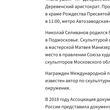
Деревенский аристократ. Про
в храме Рождества Пресвято
в 11:00, метро Автозаводская
Николай Селиванов родился 8
в Подмосковье. Скульптурой о
в мастерской Матвея Манизер
место в правлении Союза худ
скульпторов Московского об
Награжден Международной п
известен автор по скульпту
окружения.
В 2018 году Ассоциация доку
России представила докумен