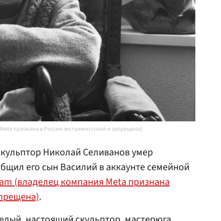
 Meta признана в России экстремистской и запрещена)
скульптор Николай Селиванов умер
ообщил его сын Василий в аккаунте семейной
ram (владелец компания Meta признана
апрещена)
.
елый, настоящий скульптор, мастерюга.