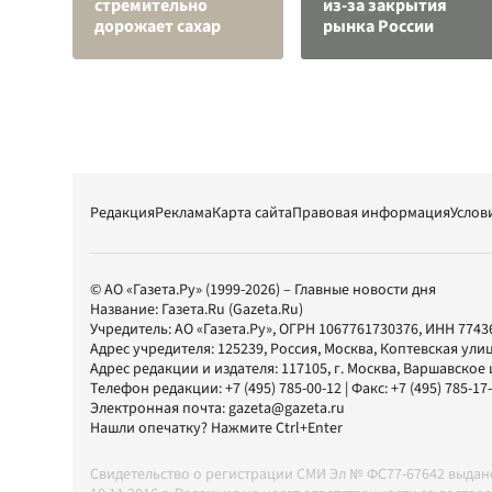
стремительно
из-за закрытия
дорожает сахар
рынка России
Редакция
Реклама
Карта сайта
Правовая информация
Услов
© АО «Газета.Ру» (1999-2026) – Главные новости дня
Название:
Газета.Ru
(Gazeta.Ru)
Учредитель:
АО «Газета.Ру»
, ОГРН 1067761730376, ИНН 7743
Адрес учредителя: 125239, Россия, Москва, Коптевская улиц
Адрес редакции и издателя:
117105
, г.
Москва
,
Варшавское шо
Телефон редакции:
+7 (495) 785-00-12
| Факс:
+7 (495) 785-17
Электронная почта:
gazeta@gazeta.ru
Нашли опечатку? Нажмите Ctrl+Enter
Свидетельство о регистрации СМИ Эл № ФС77-67642 выда