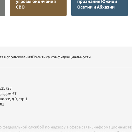
угрозы окончания
признание Южной
СВО
Осетии и Абхазии
ия использования
Политика конфиденциальности
625728
а, дом 67
ссе, д.9, стр.1
-01
но федеральной службой по надзору в сфере связи, информационных т