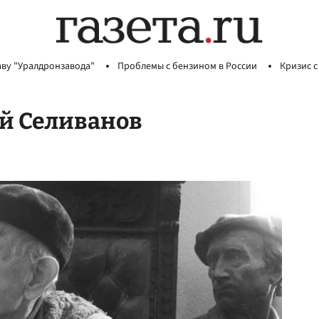
аву "Уралдронзавода"
Проблемы с бензином в России
Кризис с
й Селиванов