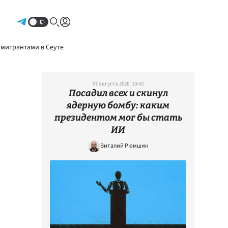
Авторизоваться
 мигрантами в Сеуте
07 августа 2026, 10:43
Посадил всех и скинул
ядерную бомбу: каким
президентом мог бы стать
ИИ
Виталий Рюмшин