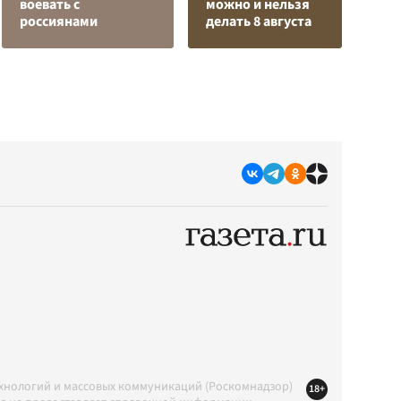
воевать с
можно и нельзя
п
россиянами
делать 8 августа
К
ехнологий и массовых коммуникаций (Роскомнадзор)
18+