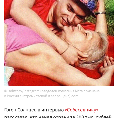
solntcev/Instagram (владелец компания Meta признана
в России экстремистской и запрещена).com
Гоген Солнцев
в интервью
«Собеседнику»
рассказал, что нанял охрану за 300 тыс. рублей