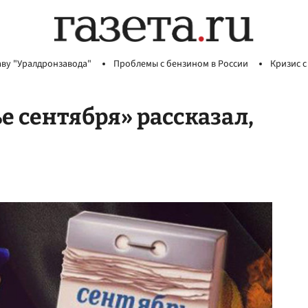
аву "Уралдронзавода"
Проблемы с бензином в России
Кризис с
е сентября» рассказал,