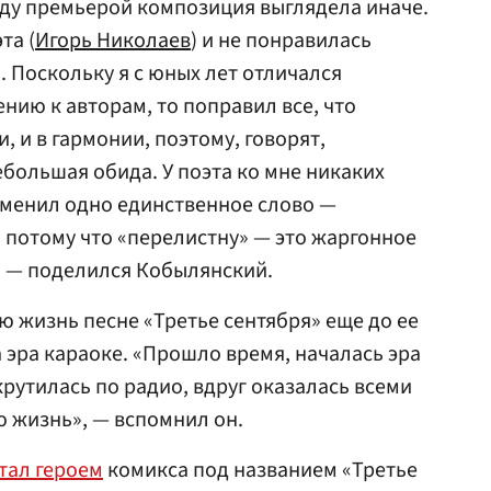
оду премьерой композиция выглядела иначе.
та (
Игорь Николаев
) и не понравилась
). Поскольку я с юных лет отличался
ию к авторам, то поправил все, что
, и в гармонии, поэтому, говорят,
ебольшая обида. У поэта ко мне никаких
заменил одно единственное слово —
, потому что «перелистну» — это жаргонное
 — поделился Кобылянский.
ю жизнь песне «Третье сентября» еще до ее
 эра караоке. «Прошло время, началась эра
 крутилась по радио, вдруг оказалась всеми
 жизнь», — вспомнил он.
тал героем
комикса под названием «Третье