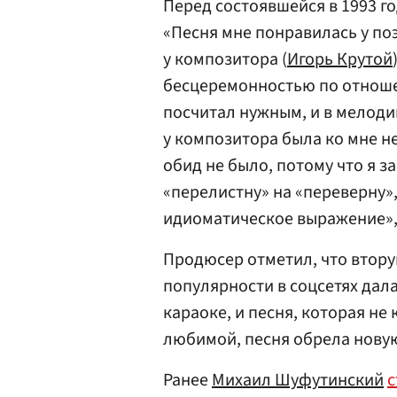
Перед состоявшейся в 1993 г
«Песня мне понравилась у поэ
у композитора (
Игорь Крутой
бесцеремонностью по отношен
посчитал нужным, и в мелодии
у композитора была ко мне н
обид не было, потому что я 
«перелистну» на «переверну»
идиоматическое выражение»,
Продюсер отметил, что втору
популярности в соцсетях дала
караоке, и песня, которая не
любимой, песня обрела новую
Ранее
Михаил Шуфутинский
с