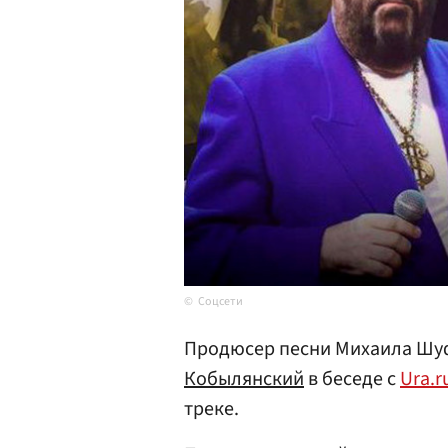
Соцсети
Продюсер песни Михаила Шуф
Кобылянский
в беседе с
Ura.r
треке.