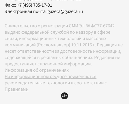
Факс:
+7 (495) 785-17-01
Электронная почта:
gazeta@gazeta.ru
Свидетельство о регистрации СМИ Эл № ФС77-67642
выдано федеральной службой по надзору в сфере
связи, информационных технологий и массовых
коммуникаций (Роскомнадзор) 10.11.2016 г. Редакция не
несет ответственности за достоверность информации,
содержащейся в рекламных объявлениях. Редакция не
предоставляет справочной информации.
Информация об ограничениях
На информационном ресурсе применяются
рекомендательные технологии в соответствии с
Правилами
18+