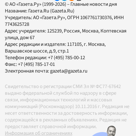
© АО «Газета.Ру» (1999-2026) – Главные новости дня
Название:
Газета.Ru
(Gazeta.Ru)
Учредитель:
АО «Газета.Ру»
, ОГРН 1067761730376, ИНН
7743625728
Адрес учредителя: 125239, Россия, Москва, Коптевская
улица, дом 67
Адрес редакции и издателя:
117105
, г.
Москва
,
Варшавское шоссе, д.9, стр.1
Телефон редакции:
+7 (495) 785-00-12
Факс:
+7 (495) 785-17-01
Электронная почта:
gazeta@gazeta.ru
Свидетельство о регистрации СМИ Эл № ФС77-67642
выдано федеральной службой по надзору в сфере
связи, информационных технологий и массовых
коммуникаций (Роскомнадзор) 10.11.2016 г. Редакция не
несет ответственности за достоверность информации,
содержащейся в рекламных объявлениях. Редакция не
предоставляет справочной информации.
Информация об ограничениях