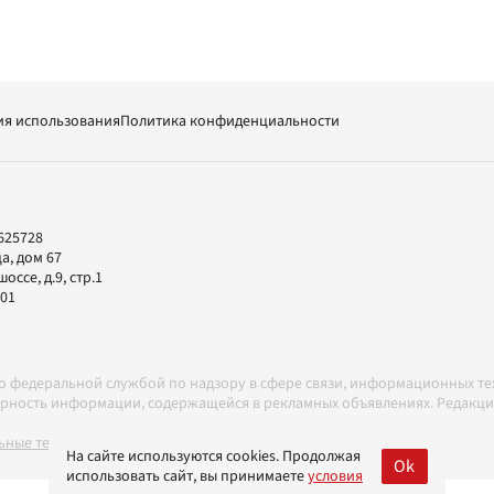
ия использования
Политика конфиденциальности
625728
а, дом 67
ссе, д.9, стр.1
-01
но федеральной службой по надзору в сфере связи, информационных т
товерность информации, содержащейся в рекламных объявлениях. Редак
ные технологии в соответствии с Правилами
На сайте используются cookies. Продолжая
Ok
использовать сайт, вы принимаете
условия