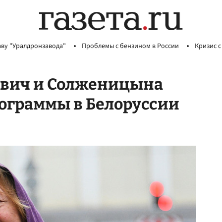
аву "Уралдронзавода"
Проблемы с бензином в России
Кризис с
евич и Солженицына
ограммы в Белоруссии