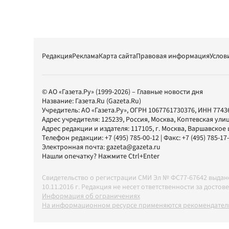
Редакция
Реклама
Карта сайта
Правовая информация
Услов
© АО «Газета.Ру» (1999-2026) – Главные новости дня
Название:
Газета.Ru
(Gazeta.Ru)
Учредитель:
АО «Газета.Ру»
, ОГРН 1067761730376, ИНН 7743
Адрес учредителя: 125239, Россия, Москва, Коптевская улиц
Адрес редакции и издателя:
117105
, г.
Москва
,
Варшавское шо
Телефон редакции:
+7 (495) 785-00-12
| Факс:
+7 (495) 785-17
Электронная почта:
gazeta@gazeta.ru
Нашли опечатку? Нажмите Ctrl+Enter
Свидетельство о регистрации СМИ Эл № ФС77-67642 выда
10.11.2016 г. Редакция не несет ответственности за дос
Информация об ограничениях
На информационном ресурсе применяются рекомендатель