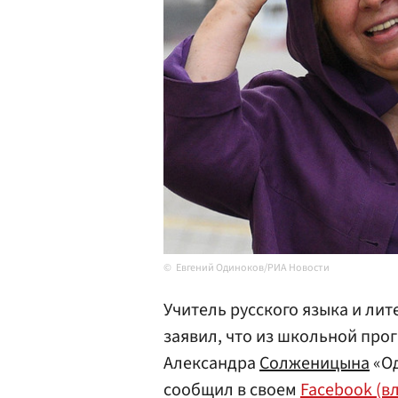
Евгений Одиноков/РИА Новости
Учитель русского языка и ли
заявил, что из школьной про
Александра
Солженицына
«Од
сообщил в своем
Facebook (в