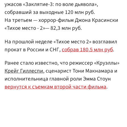
ужасов «Заклятие-3: по воле дьявола»,
собравший за выходные 120 млн руб.
На третьем — хоррор-фильм Джона Красински
«Тихое место - 2»— 82,3 млн руб.
На прошлой неделе «Тихое место 2» возглавил
прокат в России и СНГ,
собрав 180,5 млн руб
.
Ранее стало известно, что режиссер «Круэллы»
Крейг Гиллеспи
, сценарист Тони Макнамара и
исполнительница главной роли Эмма Стоун
вернутся к съемкам второй части фильма
.