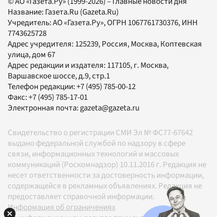
© АО «Газета.Ру» (1999-2026) – Главные новости дня
Название:
Газета.Ru
(Gazeta.Ru)
Учредитель:
АО «Газета.Ру»
, ОГРН 1067761730376, ИНН
7743625728
Адрес учредителя: 125239, Россия, Москва, Коптевская
улица, дом 67
Адрес редакции и издателя:
117105
, г.
Москва
,
Варшавское шоссе, д.9, стр.1
Телефон редакции:
+7 (495) 785-00-12
Факс:
+7 (495) 785-17-01
Электронная почта:
gazeta@gazeta.ru
Свидетельство о регистрации СМИ Эл № ФС77-67642
выдано федеральной службой по надзору в сфере
связи, информационных технологий и массовых
коммуникаций (Роскомнадзор) 10.11.2016 г. Редакция не
несет ответственности за достоверность информации,
содержащейся в рекламных объявлениях. Редакция не
предоставляет справочной информации.
Информация об ограничениях