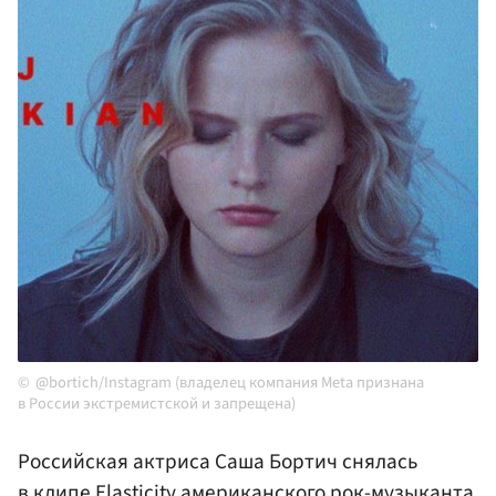
@bortich/Instagram (владелец компания Meta признана
в России экстремистской и запрещена)
Российская актриса Саша Бортич снялась
в клипе Elasticity американского рок-музыканта